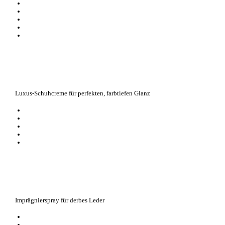
reinigt schnell und effizient, schonend und rückstandslos Verschmutzung
versorgt das Material mit wertvoller Feuchtigkeit
zur problemlosen Anwendung in geschlossenen Räumen
im umweltverträglichen Pumpzerstäuber, ohne Treibgase
Optimaler Einsatz von Bambus Extrakt zur effizienten Reinigung
Luxus-Schuhcreme für perfekten, farbtiefen Glanz
angereichert mit natürlichen Wachsen und Ölen
schützt und nährt alle Glattleder
optimale Farbauffrischung und farbtiefer Glanz
Schuhpflege für höchste Ansprüche
Klassiker aus der exklusiven 1909 Pflegeserie
Imprägnierspray für derbes Leder
perfekt zum Imprägnieren von Fettleder, Fettnubuk und gewachstem Lede
wirkt schmutzabweisend und schützt vor dem Austrocknen