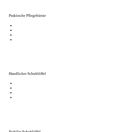
Praktische Pflegebürste
erleichtert das Auftragen von Schuhcreme
für Cremes aus Dosen und Tiegeln
hochwertige Verarbeitung
mit der Auftragsbürste gelangt die Schuhpflege selbst an schwer erreichba
Handlicher Schuhlöffel
15 Zentimetern Schuhanzieher; unentbehrlich für einen schnellen Einstie
schont Fersenkappe und Nähte
aus Metall, besonders strapazierfähig
ideal auf Reisen
Stabiler Schuhlöffel