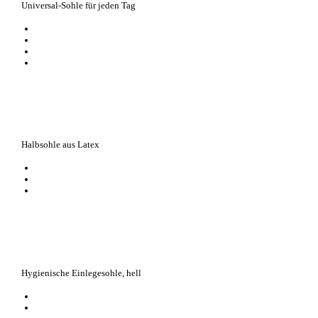
Universal-Sohle für jeden Tag
atmungsaktive Oberfläche, inspiriert von der Carbon-Technologie
reguliert das Klima im Schuh
entlastet die Gelenke und gibt sicheren Halt im Schuh
verbessert den Tragekomfort von Schuhen in allen Jahreszeiten
Halbsohle aus Latex
bequeme Halbsohle aus Latex-Schaum mit textiler Oberfläche
durchgehende Perforierung für optimale Luftzirkulation
flexibel und elastisch für Bewegungsfreiheit und Kräftigung der Fußmusk
Hygienische Einlegesohle, hell
feine Hygienesohle aus Baumwoll-Frottee und luftiger Kokosfaser
waschbar bis 40 Grad