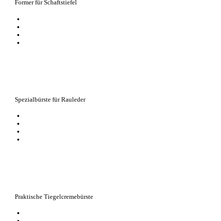
Former für Schaftstiefel
für alle Stiefelarten geeignet
glättet Falten schonend
erleichtert das Trocknen, Pflegen und Aufbewahren
mit Hängevorrichtung zur platzsparenden Aufbewahrung
Spezialbürste für Rauleder
Spezialbürste zum Reinigen und Aufrauen von Rauleder
Lamellen aus Gummi richten die Fasern nach der Reinigung wieder auf
erhält die besondere Optik von Rauleder
der finale Schritt in der Pflege von Rauleder
Praktische Tiegelcremebürste
unentbehrlicher Helfer zum Auftragen von Schuhcreme
für Cremes aus Dosen und Tiegeln