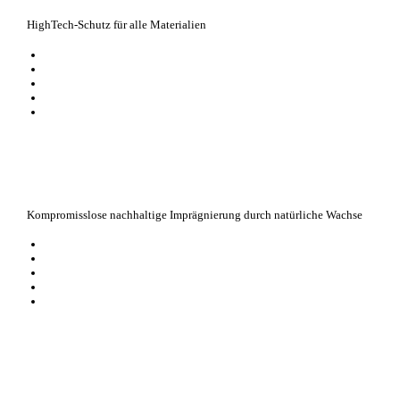
HighTech-Schutz für alle Materialien
für Schuhe, Funktionsjacken, Handtaschen, Rucksäcke und vieles mehr
wirkt wie eine sprühbare Membran mit extremem Abperl-Effekt
vermindert Schnee, Salz und Wasserränder
schützt vor Nässe und Schmutz
regelmäßig angewendet, verlängert das Spray deutlich die Lebensdauer 
Kompromisslose nachhaltige Imprägnierung durch natürliche Wachse
schützt vor Schmutz, Staub und Nässe
schonende Materialpflege mit natürlichen Inhaltsstoffen
zur problemlosen Anwendung in geschlossenen Räumen
im umweltverträglichen Pumpzerstäuber, ohne Treibgase
Fluorfrei, getestet nach DIN EN 14582