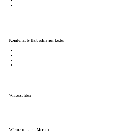
sorgt für ein gutes Schuhklima
ideal auch als Barfußsohle bei warmen Temperaturen
Komfortable Halbsohle aus Leder
polstert den Vorderfuß auf
erhöht den Tragekomfort deutlich
aus gegerbtem Leder
durch die vorgefertigte Schneidelinie, auch für zehenfreie Schuhe geeign
Wintersohlen
Wärmesohle mit Merino