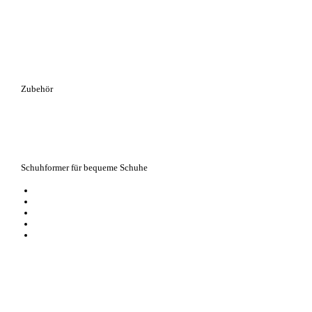
Zubehör
Schuhformer für bequeme Schuhe
Kunststoff-Schuhformer mit Spiralfeder
perfekt für Loafer, Sportschuhe, orthopäsische und bequeme Schuhe
beugt bei regelmäßiger Anwendung Gehfalten und Knicken vor
in den Größen 35 bis 38 und 39 bis 42 erhältlich
aus hygienischen Gründen vom Umtausch ausgeschlossen