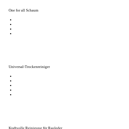
One for all Schaum
der schnelle Weg zu sauberen, geschützten und gepflegten Schuhen
hocheffizienter Schaum für die gründliche Pflege aller Materialien
mit imprägnierender Wirkung
durch den beiliegenden Reinigungsschwamm einfach, sauber und schnel
Universal-Trockenreiniger
entfernt wirksam blanke Stellen
entfernt punktuelle Verschmutzungen
universell einsetzbarer Trockenreiniger
speziell entwickelt für Rauleder
praktisch in der Anwendung
Kraftvolle Reinigung für Rauleder