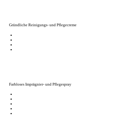
Gründliche Reinigungs- und Pflegecreme
entfernt Verschmutzungen auf feinen Glattleder-Schuhen
beseitigt auch tiefsitzende Verunreinigungen
auch geeignet für synthetische Materialien, z.B. die Mittelsohle von Sne
wirkt gleichzeitig pflegend
Farbloses Imprägnier- und Pflegespray
imprägniert, pflegt und frischt die Farbe von Rauleder auf
bietet langanhaltenden Schutz vor Nässe, Staub und Verschmutzungen
bewahrt den typischen, samtweichen Faserflor von Wildleder
hält das Leder weich, geschmeidig und atmungsaktiv
verhindert Wasser- und Schneeränder bei regelmäßiger Anwendung