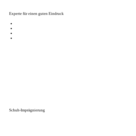
Experte für einen guten Eindruck
der Schwamm sorgt für Glanz auf Glattleder und glatten Synthetikmateria
gesättigt mit pflegenden Inhaltsstoffen
bringt Schuhe im Handumdrehen auf Hochglanz
perfekt für unterwegs, vor einem Termin oder privaten Date
Schuh-Imprägnierung