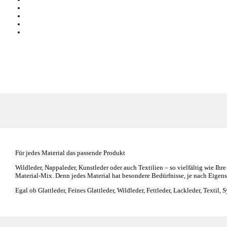
entlastet und entspannt die Füße
ausgestattet mit einem Fersenpolster und einer Pelotte zur Unterstützung
Oberfläche aus naturbelassenem Leder mit integriertem Aktivkohlefilter
dämpft den Auftritt mit einer Latexschaum aufgepolsterten Unterseite
Für jedes Material das passende Produkt
Wildleder, Nappaleder, Kunstleder oder auch Textilien – so vielfältig wie Ih
Material-Mix. Denn jedes Material hat besondere Bedürfnisse, je nach Eigensc
Egal ob Glattleder, Feines Glattleder, Wildleder, Fettleder, Lackleder, Textil