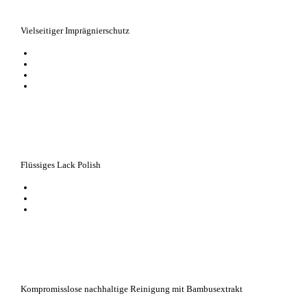
Vielseitiger Imprägnierschutz
schützt und pflegt sämtliche Materialien, ob Schuhe, Taschen oder Textil
für Kombinationen aus Leder, Metallic, Perlato, Synthetik, Fell, Stretch od
schützt vor Verschmutzung und Nässe
frischt die Farben auf
Flüssiges Lack Polish
schützt und pflegt Lack, Reptil und Synthetik
beugt Brüchen im Obermaterial vor
eine regelmäßige Anwendung optimiert die Pflegewirkung
Kompromisslose nachhaltige Reinigung mit Bambusextrakt