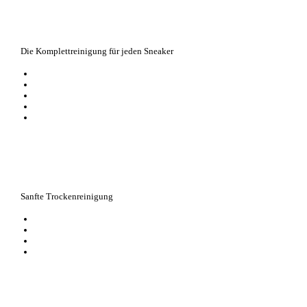
Die Komplettreinigung für jeden Sneaker
easy anzuwenden
der coolste Allround-Cleaner für Sneaker
mit Magic 4 Formel
ideal für alle Materialien – ob Glattleder, Wildleder, Mesh oder Textil
Sneaker wirken wie frisch gewaschen – vom Senkel bis zur Sohle
Sanfte Trockenreinigung
entfernt kleinere Verschmutzungen
für Glattleder, Textil und Mikrofaser
für eine schnelle, effektive Trockenreinigung
idealer Begleiter für unterwegs