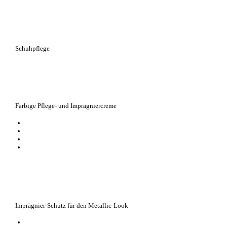
Schuhpflege
Farbige Pflege- und Imprägniercreme
pflegt alle Glattleder und HighTech-Materialien mit Imprägnier-Effekt
nährt das Leder, hält es strapazierfähig
in vielen Farbtönen, von klassischem Schwarz und Braun bis zu modische
frischt alle Farben auf
Imprägnier-Schutz für den Metallic-Look
das Spray bietet intensiven Schutz vor Verschmutzungen, Flecken und Nä