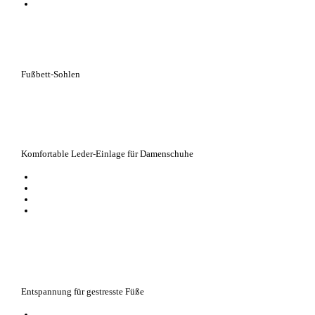
Zwischenschicht wirkt wärmedämmend
Fußbett-Sohlen
Komfortable Leder-Einlage für Damenschuhe
stützt die Füße, entspannt Muskeln, Sehnen und Bänder
entlastende Pelotte für das Mittelfuß-Quergewölbe
unterstützt die Fußgelenke, verhindert das Einsinken des Längsgewölbes
die Lederoberfläche absorbiert Feuchtigkeit, sorgt für angenehmes Klima
Entspannung für gestresste Füße
anatomisch geformtes Komfort-Fußbett