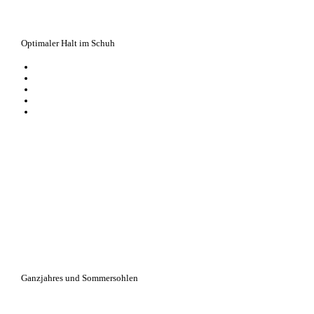
Optimaler Halt im Schuh
verhindert das Herausrutschen aus dem Schuh
polstert die Hinterkappe im Schuh
Universalgröße, flexibel und selbstklebend
aus gepolstertem Schafleder
aus hygienischen Gründen von Rückgabe und Umtausch ausgeschlossen
Ganzjahres und Sommersohlen