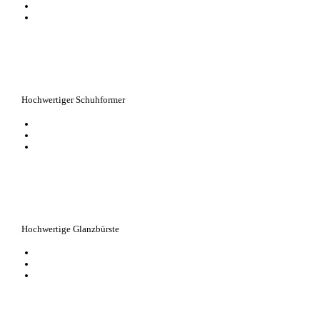
erleichtert das Anziehen
Klassiker aus der exklusiven 1909 Serie
Hochwertiger Schuhformer
Spiralformer für geschlossene Damenschuhe
aus abgelagertem Buchenholz
beugt Gehfalten und Knicken vor und hält Schuhe perfekt in Form
Hochwertige Glanzbürste
echte Rosshaarborsten polieren Glattleder auf Hochglanz
Must-have für ein glänzendes Finish
auch für synthetische Materialien geeignet