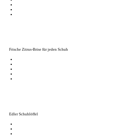
mit Borsten aus feinstem Rosshaar
exklusive und hochwertige Verarbeitung
Klassiker aus der exklusiven 1909 Pflegeserie
Frische Zitrus-Brise für jeden Schuh
hochwirksames Spray mit deodorierender Langzeitwirkung in der Duftri
beseitigt unangenehme Gerüche
sorgt für hygienische Frische im Schuh
geeignet auch für Textilien und Autositze
mit natürlichen Inhaltsstoffen, ohne Treibgase
Edler Schuhlöffel
praktisch und handlich
aus ressourcenschonender Bambusholz- Produktion
schont die Fersenkappe und Nähte des Schuhs